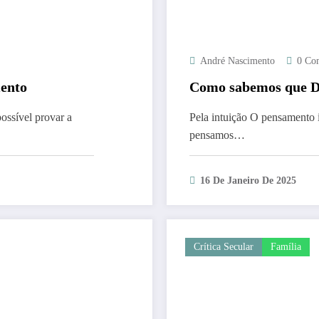
André Nascimento
0 Co
mento
Como sabemos que De
possível provar a
Pela intuição O pensamento in
pensamos…
16 De Janeiro De 2025
Crítica Secular
Família