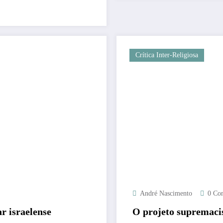
Crítica Inter-Religiosa
André Nascimento
0 Co
r israelense
O projeto supremacist