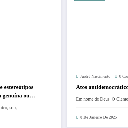
André Nascimento
0 Co
 estereótipos
Atos antidemocrátic
a genuína ou
Em nome de Deus, O Clement
mico, sob,
8 De Janeiro De 2025