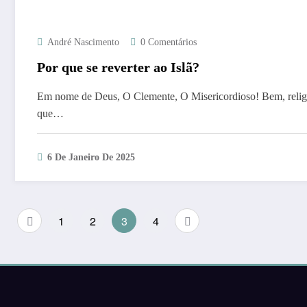
André Nascimento
0 Comentários
Por que se reverter ao Islã?
Em nome de Deus, O Clemente, O Misericordioso! Bem, relig
que…
6 De Janeiro De 2025
Paginação
1
2
3
4
de
posts