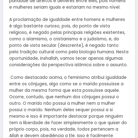
paridade de direitos e deveres entre eles, pois homens
e mulheres seriam iguais e estariam no mesmo nível.
A proclamação de igualdade entre homens e mulheres
é algo bastante curioso, pois, do ponto de vista
religioso, é negado pelas principais religiões existentes,
como o islamismo, o cristianismo e o judaísmo, e, do
ponto de vista secular (descrente), é negado tanto
pela tradição cultural como pela biologia humana. Nesta
oportunidade, inshallah, vamos tecer apenas algumas
considerações da perspectiva islâmica sobre o assunto.
Como destacado acima, o feminismo atribui igualdade
entre os cônjuges, algo como se o marido possuísse a
mulher da mesma forma que esta possuísse aquele.
Ocorre, contudo, que nenhum dos cônjuges possui o
outro. O marido não possui a mulher nem a mulher
possui o marido. Nenhum deles sequer possui a si
mesmo e isso é importante destacar porque ninguém
tem a liberdade de fazer simplesmente o que quiser do
próprio corpo, pois, na verdade, todos pertencem a
Allah e devem obediência a Ele. Isso é facilmente