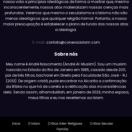
nossa vida a princípios ideológicos de forma a mostrar que, mesmo
inconscientemente, nossos atos materializam nossas crenças mais
profundas. Veremos que mesmo o secularismo e o teísmo não são
menos ideológicos que qualquer religião formal. Portanto, a nossa
maior preocupação é estabelecer o plano de fundo dos nossos atos:
a ideologia.
E-mail:
contato@conexaoislam.com
Sobre nós
Meu nome é André Nascimento (André Al-Muslim). Sou um muslim
nascido no Estado do Rio de Janeiro em 1985, casado desde 2011,
pai de três filhos, bacharel em Direito pela Faculdade São José - RJ
(2013). De origem cristã, pude encontrar no Alcorão a confirmação
da Bíblia no que há de correto e a retificação das inconsistências
dela. Sendo assim, alhamdulillah, em janeiro de 2023, minha esposa,
meus filhos e eu nos revertemos ao Islam.
Início
O Islam
Crítica Inter-Religiosa
Crítica Secular
Família