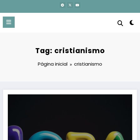
Pular
para
o
conteúdo
Tag: cristianismo
Página inicial
cristianismo