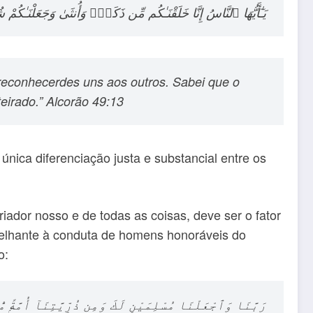
يَـٰٓأَيُّهَا ٱلنَّاسُ إِنَّا خَلَقْنَـٰكُم مِّن ذَكَرٍۢ وَأُنثَىٰ وَجَعَلْنَـٰك
reconhecerdes uns aos outros. Sabei que o
eirado.” Alcorão 49:13
nica diferenciação justa e substancial entre os
dor nosso e de todas as coisas, deve ser o fator
emelhante à conduta de homens honoráveis do
o:
رَبَّنَا وَٱجْعَلْنَا مُسْلِمَيْنِ لَكَ وَمِن ذُرِّيَّتِنَآ أُمَّةًۭ م