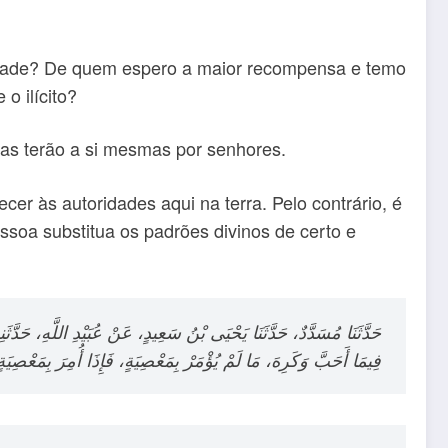
erdade? De quem espero a maior recompensa e temo
 o ilícito?
ras terão a si mesmas por senhores.
cer às autoridades aqui na terra. Pelo contrário, é
soa substitua os padrões divinos de certo e
حَدَّثَنَا مُسَدَّدٌ، حَدَّثَنَا يَحْيَى بْنُ سَعِيدٍ، عَنْ عُبَيْدِ اللَّ،
فِيمَا أَحَبَّ وَكَرِهَ، مَا لَمْ يُؤْمَرْ بِمَعْصِيَةٍ، فَإِذَا أُمِرَ بِمَعْصِيَةٍ 