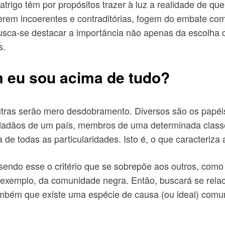
trigo têm por propósitos trazer à luz a realidade de qu
serem incoerentes e contraditórias, fogem do embate co
busca-se destacar a importância não apenas da escolha c
s.
m eu sou acima de tudo?
outras serão mero desdobramento. Diversos são os pap
dadãos de um país, membros de uma determinada classe 
de todas as particularidades. Isto é, o que caracteriza
endo esse o critério que se sobrepõe aos outros, como 
r exemplo, da comunidade negra. Então, buscará se rel
também que existe uma espécie de causa (ou ideal) comu