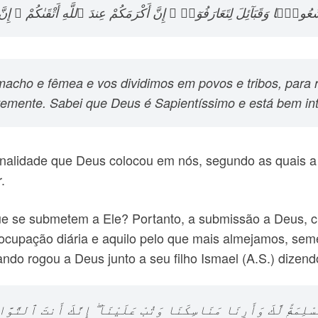
ُمْ شُعُوبًۭا وَقَبَآئِلَ لِتَعَارَفُوٓا۟ ۚ إِنَّ أَكْرَمَكُمْ عِندَ ٱللَّهِ أَتْقَىٰكُمْ ۚ إِ
cho e fêmea e vos dividimos em povos e tribos, para 
temente. Sabei que Deus é Sapientíssimo e está bem int
ionalidade que Deus colocou em nós, segundo as quais a ú
.
se submetem a Ele? Portanto, a submissão a Deus, cria
reocupação diária e aquilo pelo que mais almejamos, s
do rogou a Deus junto a seu filho Ismael (A.S.) dizend
ُّسْلِمَةًۭ لَّكَ وَأَرِنَا مَنَاسِكَنَا وَتُبْ عَلَيْنَآ ۖ إِنَّكَ أَنتَ ٱلتَّوَ