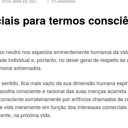
19 De Junho De 2025
0 Comentários
ciais para termos consc
so neutro nos aspectos eminentemente humanos da vida 
de individual e, portanto, no dever geral de respeito à
 moral extremados.
entido, fica mais vazio da sua dimensão humana espiritu
 escolha consciente e racional das suas crenças acarr
consciente sorrateiramente por artifícios chamados de 
lo de vida meramente em função dos interesses comerciais
mente, na próxima vida.