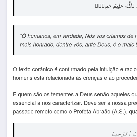
نَّ ٱللَّهَ عَلِيمٌ خَبِيرٌۭ
“Ó humanos, em verdade, Nós vos criamos de ma
mais honrado, dentre vós, ante Deus, é o mais 
O texto corânico é confirmado pela intuição e rac
homens está relacionada às crenças e ao proceder
E quem são os tementes a Deus senão aqueles que 
essencial a nos caracterizar. Deve ser a nossa p
passado remoto como o Profeta Abraão (A.S.), quan
ّابُ ٱلرَّحِيمُ