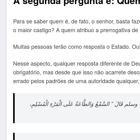
A segunda pergunta é: Que
Para se saber quem é, de fato, o senhor, basta 
o maior castigo? A quem atribuo a prerrogativa de es
Muitas pessoas terão como resposta o Estado. Outr
Nesse aspecto, qualquer resposta diferente de Deus 
obrigatório, mas desde que isso não acarrete des
errado pelos padrões de uma autoridade qualquer
ليه وسلم قَالَ ‏”‏ السَّمْعُ وَالطَّاعَةُ عَلَى الْمَرْءِ الْمُسْلِمِ